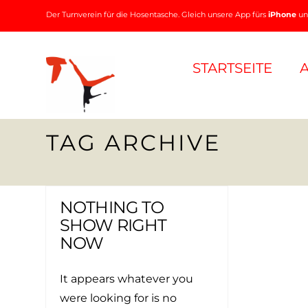
Der Turnverein für die Hosentasche. Gleich unsere App fürs
iPhone
u
STARTSEITE
TAG ARCHIVE
NOTHING TO
SHOW RIGHT
NOW
It appears whatever you
were looking for is no