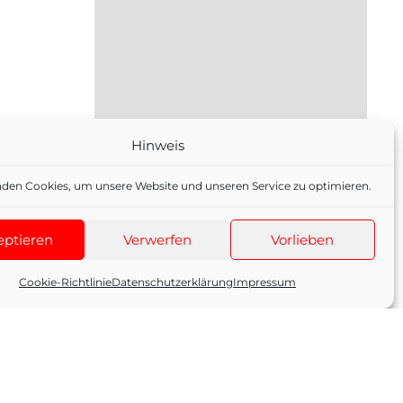
Hinweis
den Cookies, um unsere Website und unseren Service zu optimieren.
eptieren
Verwerfen
Vorlieben
Cookie-Richtlinie
Datenschutzerklärung
Impressum
Ja, ich möchte mich für den
Newsletter anmelden
Ich möchte mich vom