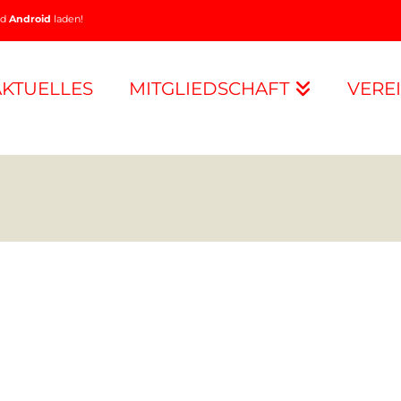
nd
Android
laden!
AKTUELLES
MITGLIEDSCHAFT
VERE