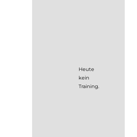
Heute
kein
Training.